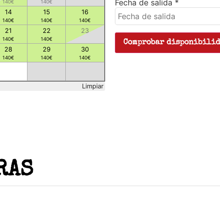
Fecha de salida
*
140
€
140
€
14
15
16
140
€
140
€
140
€
21
22
23
140
€
140
€
28
29
30
140
€
140
€
140
€
Limpiar
RAS