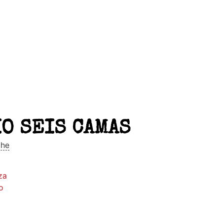
O SEIS CAMAS
che
za
o