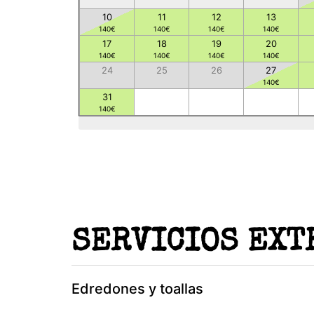
10
11
12
13
140
€
140
€
140
€
140
€
17
18
19
20
140
€
140
€
140
€
140
€
24
25
26
27
140
€
31
140
€
SERVICIOS EXT
Edredones y toallas