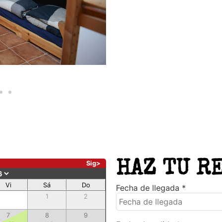
HAZ TU R
Sig>
Vi
Sá
Do
Fecha de llegada
*
1
2
7
8
9