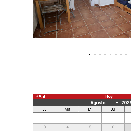
<Ant
Hoy
Lu
Ma
Mi
Ju
3
4
5
6