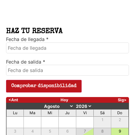
HAZ TU RESERVA
Fecha de llegada
*
Fecha de salida
*
<Ant
Hoy
Sig>
Lu
Ma
Mi
Ju
Vi
Sá
Do
1
2
3
4
5
6
7
8
9