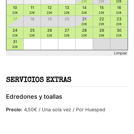
22
€
22
€
22
€
10
11
12
13
14
15
16
22
€
22
€
22
€
22
€
22
€
22
€
22
€
17
18
19
20
21
22
23
22
€
22
€
22
€
24
25
26
27
28
29
30
22
€
22
€
22
€
22
€
22
€
22
€
22
€
31
22
€
Limpiar
SERVICIOS EXTRAS
Edredones y toallas
Precio:
4,50
€
/ Una sola vez / Por Huesped