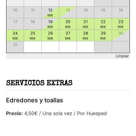
10
11
12
13
14
15
16
95
€
17
18
19
20
21
22
23
95
€
95
€
95
€
95
€
95
€
24
25
26
27
28
29
30
95
€
95
€
95
€
95
€
95
€
95
€
31
Limpiar
SERVICIOS EXTRAS
Edredones y toallas
Precio:
4,50
€
/ Una sola vez / Por Huesped