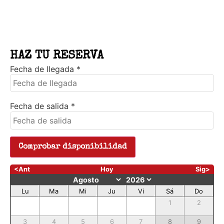
HAZ TU RESERVA
Fecha de llegada
*
Fecha de salida
*
<Ant
Hoy
Sig>
Lu
Ma
Mi
Ju
Vi
Sá
Do
1
2
3
4
5
6
7
8
9